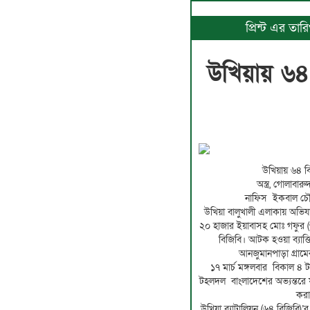
প্রিন্ট এর তা
উখিয়ায় ৬৪ 
উখিয়ায় ৬৪ ব
অস্ত্র, গোলাবার
নাফিস ইকবাল চৌধ
উখিয়া বালুখালী এলাকায় অভিযা
২০ হাজার ইয়াবাসহ মোঃ গফুর 
বিজিবি। আটক হওয়া ব্যাক
আনজুমানপাড়া গ্রামে
১৭ মার্চ মঙ্গলবার বিকাল ৪
টহলদল বাংলাদেশের অভ্যন্তরে 
করা
উখিয়া ব্যাটালিয়ন (৬৪ বিজিবি)