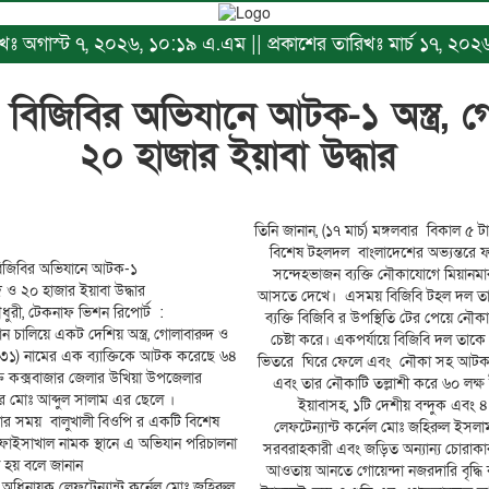
রিখঃ অগাস্ট ৭, ২০২৬, ১০:১৯ এ.এম || প্রকাশের তারিখঃ মার্চ ১৭, ২০
বিজিবির অভিযানে আটক-১ অস্ত্র, 
২০ হাজার ইয়াবা উদ্ধার
তিনি জানান, (১৭ মার্চ) মঙ্গলবার বিকাল ৫
বিশেষ টহলদল বাংলাদেশের অভ্যন্তরে 
িজিবির অভিযানে আটক-১
সন্দেহভাজন ব্যক্তি নৌকাযোগে মিয়ানমা
ুদ ও ২০ হাজার ইয়াবা উদ্ধার
আসতে দেখে। এসময় বিজিবি টহল দল তাকে
ুরী, টেকনাফ ভিশন রিপোর্ট :
ব্যক্তি বিজিবি র উপস্থিতি টের পেয়ে ন
ন চালিয়ে একট দেশিয় অস্ত্র, গোলাবারুদ ও
চেষ্টা করে। একপর্যায়ে বিজিবি দল তাকে
(৩১) নামের এক ব্যাক্তিকে আটক করেছে ৬৪
ভিতরে ঘিরে ফেলে এবং নৌকা সহ আটক 
্তি কক্সবাজার জেলার উখিয়া উপজেলার
এবং তার নৌকাটি তল্লাশী করে ৬০ লক্ষ
র মোঃ আব্দুল সালাম এর ছেলে ।
ইয়াবাসহ, ১টি দেশীয় বন্দুক এবং ৪ 
 টার সময় বালুখালী বিওপি র একটি বিশেষ
লেফটেন্যান্ট কর্নেল মোঃ জহিরুল ইসলা
ফাইসাখাল নামক স্থানে এ অভিযান পরিচালনা
সরবরাহকারী এবং জড়িত অন্যান্য চোরাক
 হয় বলে জানান
আওতায় আনতে গোয়েন্দা নজরদারি বৃদ্ধি 
’র অধিনায়ক লেফটেন্যান্ট কর্নেল মোঃ জহিরুল