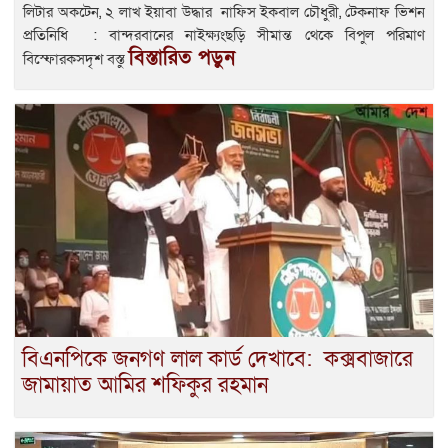
লিটার অকটেন, ২ লাখ ইয়াবা উদ্ধার নাফিস ইকবাল চৌধুরী, টেকনাফ ভিশন
প্রতিনিধি : বান্দরবানের নাইক্ষ্যংছড়ি সীমান্ত থেকে বিপুল পরিমাণ
বিস্তারিত পড়ুন
বিস্ফোরকসদৃশ বস্তু
বিএনপিকে জনগণ লাল কার্ড দেখাবে: কক্সবাজারে
জামায়াত আমির শফিকুর রহমান