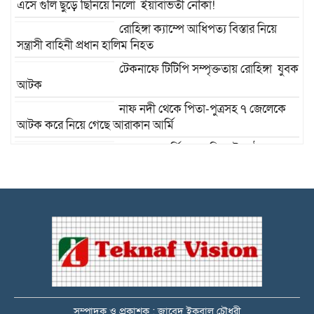
এসে গুলি ছুড়ে ছিনিয়ে নিলো ইয়াবাভর্তী নৌকা!
রোহিঙ্গা ক্যাম্পে আধিপত্য বিস্তার নিয়ে
সন্ত্রাসী বাহিনী প্রধান হালিম নিহত
টেকনাফে টিটিপি সম্পৃক্ততায় রোহিঙ্গা যুবক
আটক
নাফ নদী থেকে পিতা-পুত্রসহ ৭ জেলেকে
আটক করে নিয়ে গেছে আরাকান আর্মি
আরাকান আর্মির জন্য সিমেন্ট পাঠাচ্ছে
রোহিঙ্গা পাচারকারী! ৯ শ বস্তা সিমেন্ট জব্দ : চক্র প্রধানসহ আটক
-১৪
টেকনাফে বিদেশি পিস্তল, গুলি উদ্ধার :
কোস্ট গার্ডের জালে ধরা পড়লো ৮ মামলার
আসামি ডন রাসেল
টেকনাফে বিদেশি পিস্তলসহ
মানবপাচারকারীকে আটক
সম্পাদক ও প্রকাশক : জাবেদ ইকবাল চৌধুরী