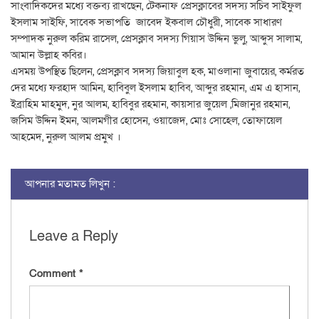
সাংবাদিকদের মধ্যে বক্তব্য রাখছেন, টেকনাফ প্রেসক্লাবের সদস্য সচিব সাইফুল
ইসলাম সাইফি, সাবেক সভাপতি জাবেদ ইকবাল চৌধুরী, সাবেক সাধারণ
সম্পাদক নুরুল করিম রাসেল, প্রেসক্লাব সদস্য গিয়াস উদ্দিন ভুলু, আব্দুস সালাম,
আমান উল্লাহ কবির।
এসময় উপস্থিত ছিলেন, প্রেসক্লাব সদস্য জিয়াবুল হক, মাওলানা জুবায়ের, কর্মরত
দের মধ্যে ফরহাদ আমিন, হাবিবুল ইসলাম হাবিব, আব্দুর রহমান, এম এ হাসান,
ইব্রাহিম মাহমুদ, নুর আলম, হাবিবুর রহমান, কায়সার জুয়েল ,মিজানুর রহমান,
জসিম উদ্দিন ইমন, আলমগীর হোসেন, ওয়াজেদ, মোঃ সোহেল, তোফায়েল
আহমেদ, নুরুল আলম প্রমুখ ।
আপনার মতামত লিখুন :
Leave a Reply
Comment
*