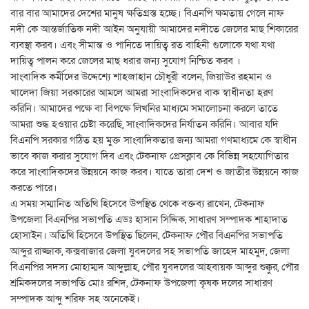
বার বার আমাদের দেশের মানুষ ক্ষতিগ্রস্ত হচ্ছে। বিএনপি ক্ষমতায় গেলে নাফ
নদী কে আন্তর্জাতিক নদী আইন অনুযায়ী আমাদের নদীতে জেলের মাছ শিকারের
ব্যবস্থা করব। এবং সীমান্ত ও পানিতে দায়িত্ব রত বাহিনী গুলোকে যথা যথা
দায়িত্ব পালন করে জেলের মাছ ধরার জন্য সুযোগ নিশ্চিত করব ।
সাংবাদিক কর্মীদের উদ্দেশ্যে শাহজাহান চৌধুরী বলেন, জিয়াউর রহমান ও
খালেদা জিয়া সরকারের আমলে আমরা সাংবাদিকদের বাক স্বাধীনতা হরণ
করিনি। আমাদের পক্ষে বা বিপক্ষে লিখনির মাধ্যমে সমালোচনা করলে তাতে
আমরা শুদ্ধ হওয়ার চেষ্টা করেছি, সাংবাদিকদের নির্যাতন করিনি। আবার যদি
বিএনপি সরকার গঠিত হয় মুক্ত সাংবাদিকতার জন্য আমরা গণমাধ্যমে কে স্বাধীন
ভাবে কাজ করার সুযোগ দিব এবং টেকনাফ প্রেসক্লাব কে বিভিন্ন সহযোগিতার
করে সাংবাদিকদের উন্নয়নে কাজ করব। যাতে তারা দেশ ও জাতীর উন্নয়নে কাজ
করতে পারে।
এ সময় সম্মানিত অতিথি হিসেবে উপস্থিত থেকে বক্তব্য রাখেন, টেকনাফ
উপজেলা বিএনপির সভাপতি এডঃ হাসান সিদ্দিক, সাধারণ সম্পাদক শাহাদাত
হোসাইন। অতিথি হিসেবে উপস্থিত ছিলেন, টেকনাফ পৌর বিএনপির সভাপতি
আব্দুর রাজ্জাক, কক্সবাজার জেলা যুবদলের সহ সভাপতি জাহেদ মাহমুদ, জেলা
বিএনপির সদস্য মোহাম্মদ আব্দুল্লাহ, পৌর যুবদলের আহবায়ক আব্দুর শুক্কুর, পৌর
শ্রমিকদলের সভাপতি মোঃ রশিদ, টেকনাফ উপজেলা কৃষক দলের সাধারণ
সম্পাদক আব্দু শরিফ সহ অনেকেই।