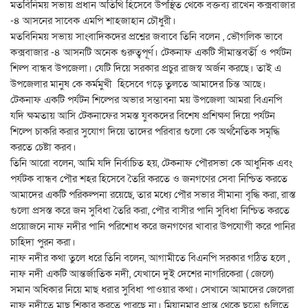
মতবিনিময় সভায় প্রধান অতিথি হিসেবে উপস্থিত থেকে বক্তব্য রাখেন কক্সবাজার
-৪ আসনের সাবেক এমপি শাহজাহান চৌধুরী।
মতবিনিময় সভায় সাংবাদিকদের প্রশ্নের জবাবে তিনি বলেন , ভৌগলিক ভাবে
কক্সবাজার -৪ আসনটি অনেক গুরুত্বপূর্ণ। টেকনাফ একটি সীমান্তবর্তী ও পর্যটন
শিল্প বান্ধব উপজেলা। যেটি দিয়ে সরকার প্রচুর রাজস্ব অর্জন করছে। তাই এ
উপজেলার মানুষ কে কর্মমুখী হিসেবে গড়ে তুলতে আমাদের চিন্ত আছে।
টেকনাফ একটি পর্যটন শিল্পের অভার সম্ভাবনা ময় উপজেলা আমরা বিএনপি
যদি ক্ষমতায় আসি টেকনাফের সমস্ত যুবকদের বিশেষ প্রশিক্ষণ দিয়ে পর্যটন
শিল্পে চাকরি করার সুযোগ দিয়ে তাদের পরিবার গুলো কে অর্থনৈতিক সমৃদ্ধি
করতে চেষ্টা করব।
তিনি আরো বলেন, আমি যদি নির্বাচিত হয়, টেকনাফ পৌরসভা কে আধুনিক এবং
পর্যটক বান্ধব পৌর শহর হিসেবে তৈরি করতে ও জনগণের সেবা নিশ্চিত করতে
আমাদের একটি পরিকল্পনা রয়েছে, তার মধ্যে পৌর সভার সীমানা বৃদ্ধি করা, রাস্ত
গুলো প্রসস্ত করে জন সুবিধা তৈরি করা, পৌর বাসীর পানি সুবিধা নিশ্চিত করতে
প্রয়োজনে নাফ নদীর পানি পরিশোধ করে জনগণের খাবার উপযোগী করে পানির
চাহিদা পুরন করা।
নাফ নদীর কথা তুলে ধরে তিনি বলেন, আগামীতে বিএনপি সরকার গঠিত হলে ,
নাফ নদী একটি আন্তর্জাতিক নদী, যেখানে দুই দেশের নাগরিকেরা ( জেলে)
সমান অধিকার নিয়ে মাছ ধরার সুবিধা পাওয়ার কথা। সেখানে আমাদের জেলেরা
নাফ নদীতে মাছ শিকার করতে পারছে না। মিয়ানমার প্রান্ত থেকে ছুড়ো গুলিতে