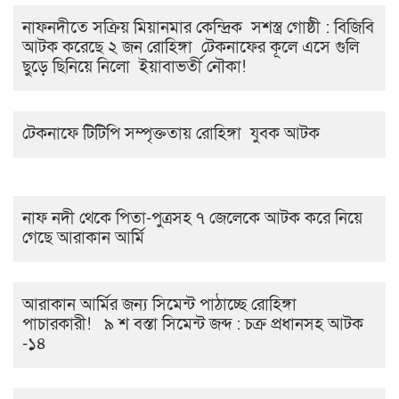
নাফনদীতে সক্রিয় মিয়ানমার কেন্দ্রিক সশস্ত্র গোষ্ঠী : বিজিবি
আটক করেছে ২ জন রোহিঙ্গা টেকনাফের কূলে এসে গুলি
ছুড়ে ছিনিয়ে নিলো ইয়াবাভর্তী নৌকা!
টেকনাফে টিটিপি সম্পৃক্ততায় রোহিঙ্গা যুবক আটক
নাফ নদী থেকে পিতা-পুত্রসহ ৭ জেলেকে আটক করে নিয়ে
গেছে আরাকান আর্মি
আরাকান আর্মির জন্য সিমেন্ট পাঠাচ্ছে রোহিঙ্গা
পাচারকারী! ৯ শ বস্তা সিমেন্ট জব্দ : চক্র প্রধানসহ আটক
-১৪