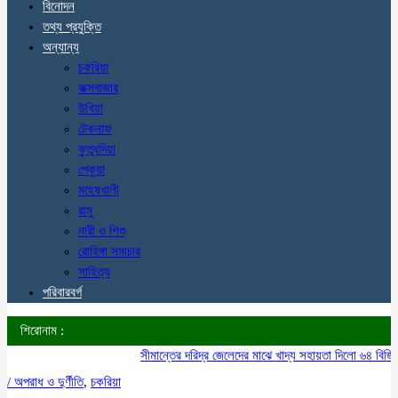
বিনোদন
তথ্য প্রযুক্তি
অন্যান্য
চকরিয়া
কক্সবাজার
উখিয়া
টেকনাফ
কুতুবদিয়া
পেকুয়া
মহেষখালী
রামু
নারী ও শিশু
রোহিঙ্গা সমাচার
সাহিত্য
পরিবারবর্গ
শিরোনাম :
সীমান্তের দরিদ্র জেলেদের মাঝে খাদ্য সহায়তা দিলো ৬৪ বিজিবি
/
অপরাধ ও দুর্ণীতি
,
চকরিয়া