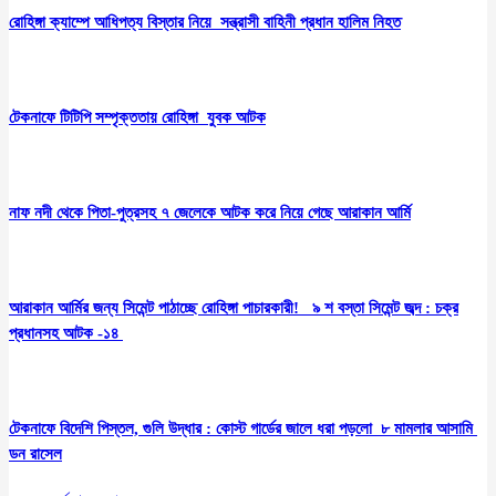
রোহিঙ্গা ক্যাম্পে আধিপত্য বিস্তার নিয়ে সন্ত্রাসী বাহিনী প্রধান হালিম নিহত
টেকনাফে টিটিপি সম্পৃক্ততায় রোহিঙ্গা যুবক আটক
নাফ নদী থেকে পিতা-পুত্রসহ ৭ জেলেকে আটক করে নিয়ে গেছে আরাকান আর্মি
আরাকান আর্মির জন্য সিমেন্ট পাঠাচ্ছে রোহিঙ্গা পাচারকারী! ৯ শ বস্তা সিমেন্ট জব্দ : চক্র
প্রধানসহ আটক -১৪
টেকনাফে বিদেশি পিস্তল, গুলি উদ্ধার : কোস্ট গার্ডের জালে ধরা পড়লো ৮ মামলার আসামি
ডন রাসেল