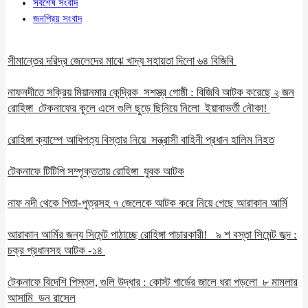
সর্বশেষ সংবাদ
জনপ্রিয় সংবাদ
সীমান্তের দরিদ্র জেলেদের মাঝে খাদ্য সহায়তা দিলো ৬৪ বিজিবি
নাফনদীতে সক্রিয় মিয়ানমার কেন্দ্রিক সশস্ত্র গোষ্ঠী : বিজিবি আটক করেছে ২ জন
রোহিঙ্গা টেকনাফের কূলে এসে গুলি ছুড়ে ছিনিয়ে নিলো ইয়াবাভর্তী নৌকা!
রোহিঙ্গা ক্যাম্পে আধিপত্য বিস্তার নিয়ে সন্ত্রাসী বাহিনী প্রধান হালিম নিহত
টেকনাফে টিটিপি সম্পৃক্ততায় রোহিঙ্গা যুবক আটক
নাফ নদী থেকে পিতা-পুত্রসহ ৭ জেলেকে আটক করে নিয়ে গেছে আরাকান আর্মি
আরাকান আর্মির জন্য সিমেন্ট পাঠাচ্ছে রোহিঙ্গা পাচারকারী! ৯ শ বস্তা সিমেন্ট জব্দ :
চক্র প্রধানসহ আটক -১৪
টেকনাফে বিদেশি পিস্তল, গুলি উদ্ধার : কোস্ট গার্ডের জালে ধরা পড়লো ৮ মামলার
আসামি ডন রাসেল