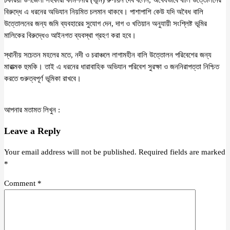
চকরিয়া উপজেলা সহকারী কমিশনার (ভূমি) রুপায়ন দেব বলেন, অবৈধভাবে বালি উত্তোলনের
বিরুদ্ধে এ ধরনের অভিযান নিয়মিত চলমান থাকবে। পাশাপাশি কেউ যদি অবৈধ বালি
উত্তোলনের জন্য জমি ব্যবহারের সুযোগ দেন, দাগ ও খতিয়ান অনুযায়ী সংশ্লিষ্ট ভূমির
মালিকের বিরুদ্ধেও আইনগত ব্যবস্থা গ্রহণ করা হবে।
স্থানীয় সচেতন মহলের মতে, নদী ও চরাঞ্চলে লাগামহীন বালি উত্তোলন পরিবেশের জন্য
মারাত্মক হুমকি। তাই এ ধরনের ধারাবাহিক অভিযান পরিবেশ সুরক্ষা ও জননিরাপত্তা নিশ্চিত
করতে গুরুত্বপূর্ণ ভূমিকা রাখবে।
আপনার মতামত লিখুন :
Leave a Reply
Your email address will not be published.
Required fields are marked
*
Comment
*