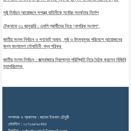
সুষ্ঠু নির্বাচন আয়োজনে সশস্ত্র বাহিনীকে সর্বোচ্চ সতর্কতার নির্দেশ
টেকনাফে ৩১ জানুয়ারি : এমপি প্রার্থীদের নিয়ে ‘নাগরিক সংলাপ’
জাতীয় সংসদ নির্বাচন ও গণভোট অবাধ, সুষ্ঠু ও উৎসবমুখর পরিবেশে আয়োজনের
জন্য বাংলাদেশ নৌবাহিনী বদ্ধ পরিকর
জাতীয় সংসদ নির্বাচন : কক্সবাজারে নিরাপত্তা পরিস্থিতি নিয়ে বৈঠক করলেন বিজিবি
মহাপরিচালক
সম্পাদক ও প্রকাশক : জাবেদ ইকবাল চৌধুরী
মোবাইল : ০১৭১৬৮৯০৪৪৫
ইমেইল : zabedcoxbd@gmail.com