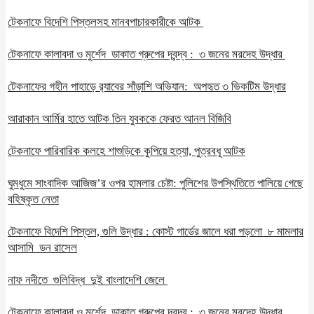
টেকনাফে বিদেশি পিস্তলসহ মানবপাচারকারীকে আটক
টেকনাফে কালাবদা ও মুর্শেদ ডাকাত গ্রুপের দ্বন্দ্ব : ৩ জনের মরদেহ উদ্ধার
টেকনাফের গহীন পাহাড়ে র‍্যাবের সাঁড়াশি অভিযান: অপহৃত ৩ ভিকটিম উদ্ধার
আরাকান আর্মির হাতে আটক তিন যুবককে ফেরত আনল বিজিবি
টেকনাফে পারিবারিক কলহে শাশুড়িকে কুপিয়ে হত্যা, পুত্রবধূ আটক
ঘুমধুমে সাংবাদিক আজিজ’র ওপর হামলার চেষ্টা: পুলিশের উপস্থিতিতে পালিয়ে গেছে
বহিষ্কৃত নেতা
টেকনাফে বিদেশি পিস্তল, গুলি উদ্ধার : কোস্ট গার্ডের জালে ধরা পড়লো ৮ মামলার
আসামি ডন রাসেল
নাফ নদীতে গুলিবিদ্ধ দুই বাংলাদেশি জেলে
টেকনাফে কালাবদা ও মুর্শেদ ডাকাত গ্রুপের দ্বন্দ্ব : ৩ জনের মরদেহ উদ্ধার