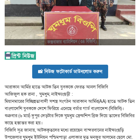
📸 নিউজ ফটোকার্ড ডাউনলোড করুন
আরাকান আর্মির হাতে আটক তিন যুবককে ফেরত আনল বিজিবি
আজিজুল হক রানা , ঘুমধুম, নাইক্ষ্যংছড়ী :
মিয়ানমারের বিচ্ছিন্নতাবাদী সশস্ত্র সংগঠন আরাকান আর্মির(AA) হাতে আটক তিন
বাংলাদেশি যুবককে দেশে ফিরিয়ে এনেছে বর্ডার গার্ড বাংলাদেশ (বিজিবি)।
শুক্রবার (৬ মার্চ) দুপুর দেড়টার দিকে ঘুমধুম ফ্রেন্ডশিপ ব্রিজ দিয়ে তাদের বিজিবির
কাছে হস্তান্তর করা হয়।
বিজিবি সূত্র জানায়, আটককৃতদের মধ্যে রয়েছেন বান্দরবানের নাইক্ষ্যংছড়ি
উপজেলার ঘুমধুম ইউনিয়ন পশ্চিমপাড়া এলাকার মৃত মনজুর আলমের ছেলে মো.