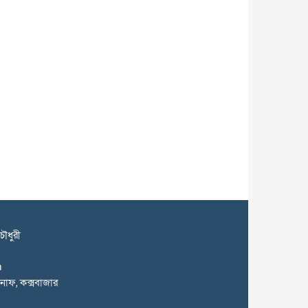
ৌধুরী
m
কনাফ, কক্সবাজার