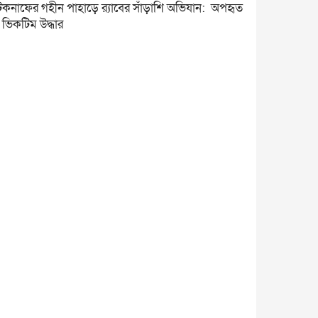
েকনাফের গহীন পাহাড়ে র‍্যাবের সাঁড়াশি অভিযান: অপহৃত
 ভিকটিম উদ্ধার