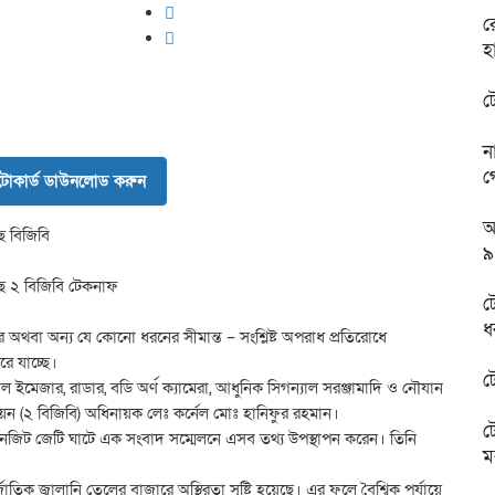
র
হ
ট
ন
গ
োকার্ড ডাউনলোড করুন
আ
ে বিজিবি
৯
ছে ২ বিজিবি টেকনাফ
ট
ধ
র অথবা অন্য যে কোনো ধরনের সীমান্ত – সংশ্লিষ্ট অপরাধ প্রতিরোধে
রে যাচ্ছে।
ট
াল ইমেজার, রাডার, বডি অর্ণ ক্যামেরা, আধুনিক সিগন্যাল সরঞ্জামাদি ও নৌযান
িয়ন (২ বিজিবি) অধিনায়ক লেঃ কর্নেল মোঃ হানিফুর রহমান।
ট
ট্রানজিট জেটি ঘাটে এক সংবাদ সম্মেলনে এসব তথ্য উপস্থাপন করেন। তিনি
ম
্তর্জাতিক জ্বালানি তেলের বাজারে অস্থিরতা সৃষ্টি হয়েছে। এর ফলে বৈশ্বিক পর্যায়ে