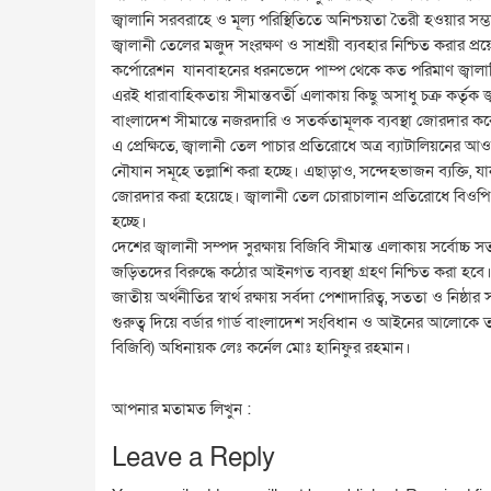
জ্বালানি সরবরাহে ও মূল্য পরিস্থিতিতে অনিশ্চয়তা তৈরী হওয়ার সম্
জ্বালানী তেলের মজুদ সংরক্ষণ ও সাশ্রয়ী ব্যবহার নিশ্চিত করার প
কর্পোরেশন যানবাহনের ধরনভেদে পাম্প থেকে কত পরিমাণ জ্বালানি গ
এরই ধারাবাহিকতায় সীমান্তবর্তী এলাকায় কিছু অসাধু চক্র কর্তৃক জ
বাংলাদেশ সীমান্তে নজরদারি ও সতর্কতামূলক ব্যবস্থা জোরদার ক
এ প্রেক্ষিতে, জ্বালানী তেল পাচার প্রতিরোধে অত্র ব্যাটালিয়নের
নৌযান সমূহে তল্লাশি করা হচ্ছে। এছাড়াও, সন্দেহভাজন ব্যক্তি,
জোরদার করা হয়েছে। জ্বালানী তেল চোরাচালান প্রতিরোধে বিওপি স
হচ্ছে।
দেশের জ্বালানী সম্পদ সুরক্ষায় বিজিবি সীমান্ত এলাকায় সর্বোচ্চ
জড়িতদের বিরুদ্ধে কঠোর আইনগত ব্যবস্থা গ্রহণ নিশ্চিত করা হবে। 
জাতীয় অর্থনীতির স্বার্থ রক্ষায় সর্বদা পেশাদারিত্ব, সততা ও নিষ্
গুরুত্ব দিয়ে বর্ডার গার্ড বাংলাদেশ সংবিধান ও আইনের আলোকে 
বিজিবি) অধিনায়ক লেঃ কর্নেল মোঃ হানিফুর রহমান।
আপনার মতামত লিখুন :
Leave a Reply