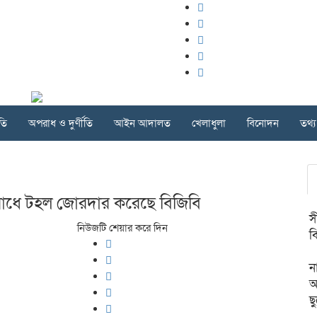
তি
অপরাধ ও দুর্ণীতি
আইন আদালত
খেলাধুলা
বিনোদন
তথ্য 
র রোধে টহল জোরদার করেছে বিজিবি
স
নিউজটি শেয়ার করে দিন
ব
ন
আ
ছ