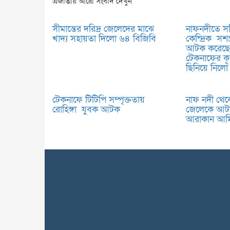
এজাতীয় আরো সংবাদ দেখুন
সীমান্তের দরিদ্র জেলেদের মাঝে
নাফনদীতে সক
খাদ্য সহায়তা দিলো ৬৪ বিজিবি
কেন্দ্রিক সশস্
আটক করেছে 
টেকনাফের কূ
ছিনিয়ে নিলো
টেকনাফে টিটিপি সম্পৃক্ততায়
নাফ নদী থেকে
রোহিঙ্গা যুবক আটক
জেলেকে আটক
আরাকান আর্ম