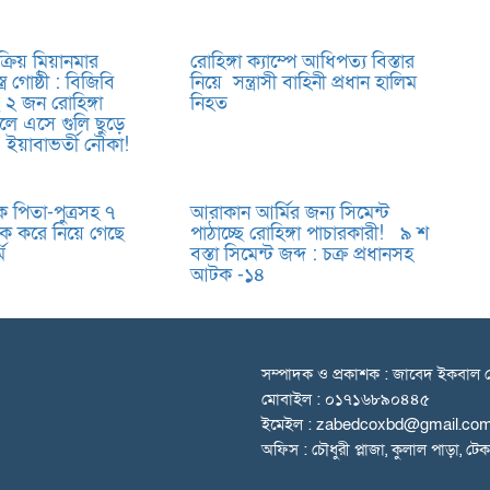
্রিয় মিয়ানমার
রোহিঙ্গা ক্যাম্পে আধিপত্য বিস্তার
ত্র গোষ্ঠী : বিজিবি
নিয়ে সন্ত্রাসী বাহিনী প্রধান হালিম
২ জন রোহিঙ্গা
নিহত
লে এসে গুলি ছুড়ে
 ইয়াবাভর্তী নৌকা!
 পিতা-পুত্রসহ ৭
আরাকান আর্মির জন্য সিমেন্ট
 করে নিয়ে গেছে
পাঠাচ্ছে রোহিঙ্গা পাচারকারী! ৯ শ
ি
বস্তা সিমেন্ট জব্দ : চক্র প্রধানসহ
আটক -১৪
সম্পাদক ও প্রকাশক : জাবেদ ইকবাল চ
মোবাইল : ০১৭১৬৮৯০৪৪৫
ইমেইল : zabedcoxbd@gmail.co
অফিস : চৌধুরী প্লাজা, কুলাল পাড়া, টে