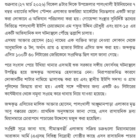
শুক্রবার (২৭ মার্চ ২০২৬) বিকেল ৪টার দিকে উপজেলার পালংখালী ইউনিয়নের ৭
নম্বর ওয়ার্ডের দক্ষিণ স্টেশন এলাকার জকরিয়া মার্কেটের নিচতলার একটি ভাড়া
করা দোকানে এ অভিযান পরিচালনা করা হয়। গোয়েন্দা সংস্থার সুনির্দিষ্ট তথ্যের
ভিত্তিতে পালংখালী ইউপি চেয়ারম্যান এম গফুর উদ্দিন চৌধুরী এবং র‍্যাব-১৫ এর
একটি আভিযানিক দল ঘটনাস্থলে পৌঁছে তল্লাশি চালায়।
এসময় আক্তার হোসেন (৩২) নামের এক ব্যক্তির ভাড়া নেওয়া দোকান থেকে
আনুমানিক ৩ টন, অর্থাৎ প্রায় ৩ হাজার লিটার এসিড জব্দ করা হয়। জব্দকৃত
এসিড ১০০টি ৩০ লিটারের জেরিকেনে সংরক্ষিত ছিল বলে জানা গেছে।
পরে সংবাদ পেয়ে উখিয়া থানার এসআই শুভ সরকার সঙ্গীয় ফোর্সসহ ঘটনাস্থলে
উপস্থিত হয়ে জব্দকৃত আলামত হেফাজতে নেন। নিরাপত্তাজনিত কারণে
দোকানটির শাটার নামিয়ে তালাবদ্ধ করা হয় এবং স্থানীয় ইউপি সদস্য ও গ্রাম
পুলিশের জিম্মায় রাখা হয়। একই সঙ্গে পরীক্ষার জন্য একটি ৩০ লিটারের
কন্টেইনার থেকে নমুনা সংগ্রহ করে থানায় নিয়ে যাওয়া হয়েছে।
জব্দকৃত এসিডের মালিক আক্তার হোসেন, পালংখালী আঞ্জুমানপাড়া এলাকার মৃত
আবু বক্করের ছেলে। প্রাথমিক অনুসন্ধানে জানা গেছে, এসব রাসায়নিক দ্রব্য
মিয়ানমারে চোরাপথে পাচারের উদ্দেশ্যে মজুদ করা হয়েছিল।
সংশ্লিষ্ট সূত্রে জানা যায়, সীমান্তবর্তী এলাকায় সক্রিয় চক্রগুলো মিয়ানমারের
আরাকান আর্মি (এএ)সহ বিভিন্ন বিদ্রোহী গোষ্ঠীর কাছে এসব রাসায়নিক পাচার