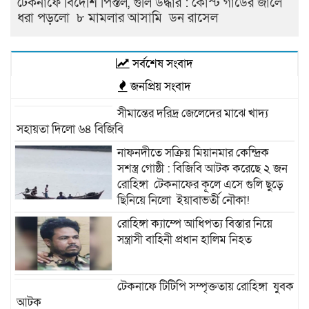
টেকনাফে বিদেশি পিস্তল, গুলি উদ্ধার : কোস্ট গার্ডের জালে
ধরা পড়লো ৮ মামলার আসামি ডন রাসেল
সর্বশেষ সংবাদ
জনপ্রিয় সংবাদ
সীমান্তের দরিদ্র জেলেদের মাঝে খাদ্য
সহায়তা দিলো ৬৪ বিজিবি
নাফনদীতে সক্রিয় মিয়ানমার কেন্দ্রিক
সশস্ত্র গোষ্ঠী : বিজিবি আটক করেছে ২ জন
রোহিঙ্গা টেকনাফের কূলে এসে গুলি ছুড়ে
ছিনিয়ে নিলো ইয়াবাভর্তী নৌকা!
রোহিঙ্গা ক্যাম্পে আধিপত্য বিস্তার নিয়ে
সন্ত্রাসী বাহিনী প্রধান হালিম নিহত
টেকনাফে টিটিপি সম্পৃক্ততায় রোহিঙ্গা যুবক
আটক