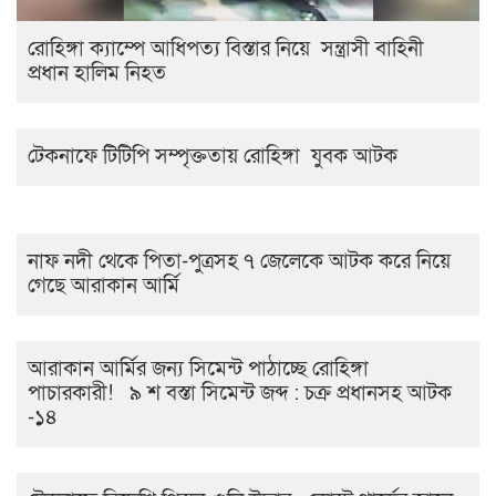
রোহিঙ্গা ক্যাম্পে আধিপত্য বিস্তার নিয়ে সন্ত্রাসী বাহিনী
প্রধান হালিম নিহত
টেকনাফে টিটিপি সম্পৃক্ততায় রোহিঙ্গা যুবক আটক
নাফ নদী থেকে পিতা-পুত্রসহ ৭ জেলেকে আটক করে নিয়ে
গেছে আরাকান আর্মি
আরাকান আর্মির জন্য সিমেন্ট পাঠাচ্ছে রোহিঙ্গা
পাচারকারী! ৯ শ বস্তা সিমেন্ট জব্দ : চক্র প্রধানসহ আটক
-১৪