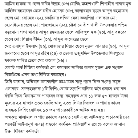
আমির হামজা”র ছেলে করিম উল্লাহ (৩৬) (মাঝি), মহেশখালী শিপাহীর পারার মৃত
অছিউর রহমানের ছেলে নবীর হোসেন (৩৮), কালারমার ছড়ার আব্দুর রহমানের
ছেলে মো: সোহেল (২২), চকরিয়ার দক্ষিন মেদা কচ্ছপিয়া এলাকার মো:
হোসাইনের ছেলে মো: শাহজাহান (৪২), চট্টগ্রামে বাঁশ খালী উপজেলার পশ্চিম
বড়ঘোনা গন্ডা মারার আব্দুর রহমানের ছেলে আজিজুল হক (২০), আবু বক্করের
ছেলে মো: গিয়াস উদ্দিন (৩২), আব্দুল কাদেরের ছেলে
মো: এবাদুল ইসলাম (২২), মোজাহার মিয়ার ছেলে নুরুল আবছার (২৫), আব্দুল
জব্বারের ছেলে আব্দুর রহিম (২৪) ও ভোলা তজুমদ্দিন উপজেলার শিবপুরের
ফারুক মাঝির ছেলে মো: রুবেল (২৬) ।
কোস্ট গার্ড মিডিয়া কর্মকর্তা লে: কমান্ডার সাব্বির আলম সুজন এক সংবাদ
বিজ্ঞপ্তিতে এসব তথ্য নিশ্চিত করেছেন।
তিনি জানান, অভিযান চলাকালীন চট্টগ্রামের সাঙ্গু গ্যাস ফিল্ড সংলগ্ন সমুদ্র
এলাকায় সন্দেহজনক ১টি ফিশিং বোটে তল্লাশি চালিয়ে অবৈধভাবে শুল্ক কর
ফাঁকি দিয়ে মিয়ানমারে পাচারের জন্য বহনকৃত প্রায় ১১ লক্ষ ৫০ হাজার টাকা
মূল্যের ২২ হাজার ৫০০ কেজি আলু, ২৩০ লিটার ডিজেল ও পাচার কাজে
ব্যবহৃত ফিশিং বোটসহ ১০ জন পাচারকারীকে আটক করা হয়।
জব্দকৃত মালামাল ও পাচারকাজে ব্যবহৃত বোট এবং আটককৃত পাচারকারীদের
পরবর্তী আইনানুগ ব্যবস্থা গ্রহণের কার্যক্রম প্রক্রিয়াধীন রয়েছে বলেও জানান
উক্ত মিডিয়া কর্মকর্তা।