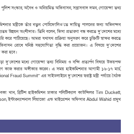
্যু, পুলিশ সংস্কার, অবৈধ ও অনিয়মিত অভিবাসন, সন্ত্রাসবাদ দমন, গোয়েন্দা তথ্য
িশনার মন্ত্রীকে তাঁর নতুন পোর্টফোলিও’তে দায়িত্ব পালনের জন্য অভিনন্দন
ও অন্যতম উন্নয়ন অংশীদার। তিনি বলেন, ভিসা প্রতারণা বন্ধ করতে দু’দেশের মধ্যে
ৈরি করে পাঠিয়েছে। আমরা যথাযথ প্রক্রিয়া অনুসরণ করে চুক্তিটি স্বাক্ষর করতে
বাসন রোধে ঘনিষ্ঠ সহযোগিতা বৃদ্ধি করা প্রয়োজন। এ বিষয়ে দু’দেশের
জন করা হবে।
াড়া দু’দেশের মধ্যে গোয়েন্দা তথ্য বিনিময় ও বন্দি প্রত্যর্পণ বিষয়ে উভয়পক্ষ
ে কাজ করার অঙ্গীকার করেন। এ সময় হাইকমিশনার আগামী ১৬-১৭ মার্চ,
onal Fraud Summit” এর সাইডলাইনে দু’দেশের স্বরাষ্ট্র মন্ত্রী পর্যায়ে বৈঠক
 রেবেকা খান, ব্রিটিশ হাইকমিশন ঢাকার পলিটিক্যাল কাউন্সিলর Tim Duckett,
on, ইন্টারন্যাশনাল লিঁয়াজো এন্ড মাইগ্রেশন অফিসার Abdul Wahid প্রমুখ