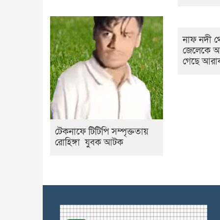
নাফ নদী থে
জেলেকে আ
গেছে আরাক
টেকনাফে টিটিপি সম্পৃক্ততায়
রোহিঙ্গা যুবক আটক