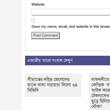
Website
Save my name, email, and website in this brows
এজাতীয় আরো সংবাদ দেখুন
সীমান্তের দরিদ্র জেলেদের
নাফনদীতে 
মাঝে খাদ্য সহায়তা দিলো ৬৪
কেন্দ্রিক সশ
বিজিবি
আটক করেছ
টেকনাফের 
ছুড়ে ছিনিয়
নৌকা!