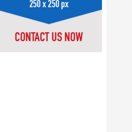
টেকনাফে বিদেশি পিস্তলসহ
মানবপাচারকারীকে আটক
টেকনাফে কালাবদা ও মুর্শেদ
ডাকাত গ্রুপের দ্বন্দ্ব : ৩ জনের
মরদেহ উদ্ধার
টেকনাফের গহীন পাহাড়ে র‍্যাবের
সাঁড়াশি অভিযান: অপহৃত ৩
ভিকটিম উদ্ধার