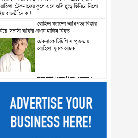
রোহিঙ্গা টেকনাফের কূলে এসে গুলি ছুড়ে ছিনিয়ে নিলো
ইয়াবাভর্তী নৌকা!
রোহিঙ্গা ক্যাম্পে আধিপত্য বিস্তার
নিয়ে সন্ত্রাসী বাহিনী প্রধান হালিম নিহত
টেকনাফে টিটিপি সম্পৃক্ততায়
রোহিঙ্গা যুবক আটক
নাফ নদী থেকে পিতা-পুত্রসহ ৭
জেলেকে আটক করে নিয়ে গেছে আরাকান আর্মি
আরাকান আর্মির জন্য সিমেন্ট
পাঠাচ্ছে রোহিঙ্গা পাচারকারী! ৯ শ বস্তা সিমেন্ট জব্দ : চক্র
প্রধানসহ আটক -১৪
টেকনাফে বিদেশি পিস্তল, গুলি উদ্ধার
: কোস্ট গার্ডের জালে ধরা পড়লো ৮
মামলার আসামি ডন রাসেল