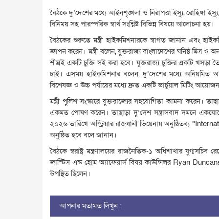
বৈঠকে দু’দেশের মধ্যে আইনশৃঙ্খলা ও নিরাপত্তা ইস্যু, রোহিঙ্গা ইস
বিনিময় সহ পারস্পরিক স্বার্থ সংশ্লিষ্ট বিভিন্ন বিষয়ে আলোচনা হয়।
বৈঠকের শুরুতে মন্ত্রী হাইকমিশনারকে স্বাগত জানান এবং হাইকম
জ্ঞাপন করেন। মন্ত্রী বলেন, যুক্তরাজ্য বাংলাদেশের ঘনিষ্ঠ মিত্র 
শীঘ্রই একটি চুক্তি সই করা হবে। যুক্তরাজ্য চুক্তির একটি খসড়া ত
চাই। এসময় হাইকমিশনার বলেন, দু’দেশের মধ্যে অনিয়মিত অভি
বিশেষজ্ঞ ও উচ্চ পর্যায়ের মধ্যে দ্রুত একটি ভার্চুয়াল মিটিং আয়ো
মন্ত্রী পুলিশ সংস্কারে যুক্তরাজ্যের সহযোগিতা কামনা করেন। তাছ
একমত পোষণ করেন। তাছাড়া দু’দেশ সন্ত্রাসবাদ দমনে একযোগ
২০২৬ তারিখে অস্ট্রিয়ার রাজধানী ভিয়েনায় অনুষ্ঠিতব্য “Internati
অনুষ্ঠিত হবে বলে জানান।
বৈঠকে স্বরাষ্ট্র মন্ত্রণালয়ের রাজনৈতিক-১ অধিশাখার যুগ্মসচিব
জাস্টিস এন্ড হোম অ্যাফেয়ার্স বিষয় কাউন্সিলর Ryan Duncans
উপস্থিত ছিলেন।
আপনার মতামত লিখুন :