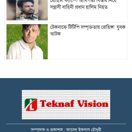
রোহিঙ্গা ক্যাম্পে আধিপত্য বিস্তার নিয়ে
সন্ত্রাসী বাহিনী প্রধান হালিম নিহত
টেকনাফে টিটিপি সম্পৃক্ততায় রোহিঙ্গা যুবক
আটক
নাফ নদী থেকে পিতা-পুত্রসহ ৭ জেলেকে
আটক করে নিয়ে গেছে আরাকান আর্মি
আরাকান আর্মির জন্য সিমেন্ট পাঠাচ্ছে
রোহিঙ্গা পাচারকারী! ৯ শ বস্তা সিমেন্ট জব্দ : চক্র প্রধানসহ আটক
-১৪
টেকনাফে বিদেশি পিস্তল, গুলি উদ্ধার :
কোস্ট গার্ডের জালে ধরা পড়লো ৮ মামলার আসামি ডন রাসেল
টেকনাফে বিদেশি পিস্তলসহ
সম্পাদক ও প্রকাশক : জাবেদ ইকবাল চৌধুরী