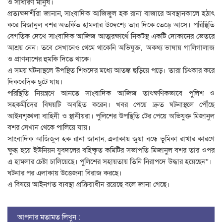
ও সাধারণ মানুষ।
প্রত্যক্ষদর্শীরা জানান, সাংবাদিক আজিজুল হক রানা বাজারে অবস্থানকালে হঠাৎ
করে মিজানুল বশর অতর্কিত হামলার উদ্দেশ্যে তার দিকে তেড়ে আসে। পরিস্থিতি
বেগতিক দেখে সাংবাদিক আজিজ আত্মরক্ষার্থে নিকটস্থ একটি দোকানের ভেতরে
আশ্রয় নেন। তবে সেখানেও থেমে থাকেনি অভিযুক্ত, অকথ্য ভাষায় গালিগালাজ
ও প্রাণনাশের হুমকি দিতে থাকে।
এ সময় ঘটনাস্থলে উপস্থিত শিশুদের মধ্যে আতঙ্ক ছড়িয়ে পড়ে। তারা চিৎকার করে
দিকবেদিক ছুটে যায়।
পরিস্থিতি নিয়ন্ত্রণে আনতে সাংবাদিক আজিজ তাৎক্ষণিকভাবে পুলিশ ও
সহকর্মীদের বিষয়টি অবহিত করেন। খবর পেয়ে দ্রুত ঘটনাস্থলে পৌঁছে
আইনশৃঙ্খলা বাহিনী ও স্থানীয়রা। পুলিশের উপস্থিতি টের পেয়ে অভিযুক্ত মিজানুল
বশর সেখান থেকে পালিয়ে যায়।
সাংবাদিক আজিজুল হক রানা জানান, এলাকায় জুয়া বন্ধে ভূমিকা রাখার কারণে
ক্ষুব্ধ হয়ে ইউনিয়ন যুবদলের বহিষ্কৃত কমিটির সভাপতি মিজানুল বশর তার ওপর
এ হামলার চেষ্টা চালিয়েছে। পুলিশের সহায়তায় তিনি নিরাপদে উদ্ধার হয়েছেন”।
ঘটনার পর এলাকায় উত্তেজনা বিরাজ করছে।
এ বিষয়ে আইনগত ব্যবস্থা প্রক্রিয়াধীন রয়েছে বলে জানা গেছে।
আপনার মতামত লিখুন :