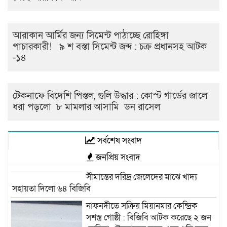
আরাকান আর্মির জন্য সিমেন্ট পাঠাচ্ছে রোহিঙ্গা
পাচারকারী! ৯ শ বস্তা সিমেন্ট জব্দ : চক্র প্রধানসহ আটক
-১৪
টেকনাফে বিদেশি পিস্তল, গুলি উদ্ধার : কোস্ট গার্ডের জালে
ধরা পড়লো ৮ মামলার আসামি ডন রাসেল
সর্বশেষ সংবাদ
জনপ্রিয় সংবাদ
সীমান্তের দরিদ্র জেলেদের মাঝে খাদ্য
সহায়তা দিলো ৬৪ বিজিবি
নাফনদীতে সক্রিয় মিয়ানমার কেন্দ্রিক
সশস্ত্র গোষ্ঠী : বিজিবি আটক করেছে ২ জন