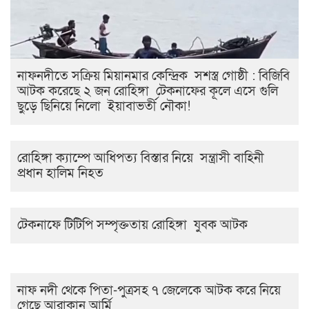
নাফনদীতে সক্রিয় মিয়ানমার কেন্দ্রিক সশস্ত্র গোষ্ঠী : বিজিবি
আটক করেছে ২ জন রোহিঙ্গা টেকনাফের কূলে এসে গুলি
ছুড়ে ছিনিয়ে নিলো ইয়াবাভর্তী নৌকা!
রোহিঙ্গা ক্যাম্পে আধিপত্য বিস্তার নিয়ে সন্ত্রাসী বাহিনী
প্রধান হালিম নিহত
টেকনাফে টিটিপি সম্পৃক্ততায় রোহিঙ্গা যুবক আটক
নাফ নদী থেকে পিতা-পুত্রসহ ৭ জেলেকে আটক করে নিয়ে
গেছে আরাকান আর্মি