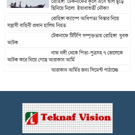
রোহিঙ্গা টেকনাফের কূলে এসে গুলি ছুড়ে
ছিনিয়ে নিলো ইয়াবাভর্তী নৌকা!
রোহিঙ্গা ক্যাম্পে আধিপত্য বিস্তার নিয়ে
সন্ত্রাসী বাহিনী প্রধান হালিম নিহত
টেকনাফে টিটিপি সম্পৃক্ততায় রোহিঙ্গা যুবক
আটক
নাফ নদী থেকে পিতা-পুত্রসহ ৭ জেলেকে
আটক করে নিয়ে গেছে আরাকান আর্মি
আরাকান আর্মির জন্য সিমেন্ট পাঠাচ্ছে
রোহিঙ্গা পাচারকারী! ৯ শ বস্তা সিমেন্ট জব্দ : চক্র প্রধানসহ আটক
-১৪
টেকনাফে বিদেশি পিস্তল, গুলি উদ্ধার :
কোস্ট গার্ডের জালে ধরা পড়লো ৮ মামলার আসামি ডন রাসেল
টেকনাফে বিদেশি পিস্তলসহ
মানবপাচারকারীকে আটক