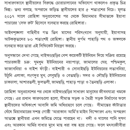
​সাধারণভাবে স্থানীয়দের বিরুদ্ধে চোরাচালানের অভিযোগ থাকলেও প্রকৃত চিত্র
ভিন্ন। তথ্য বলছে, অপরাধে জড়িত স্থানীয়দের হার ৫ শতাংশের নিচে। মূলত
২০১৭ সালে রোহিঙ্গা অনুপ্রবেশের পর থেকে মিয়ানমার সীমান্তকে ইয়াবা
পাচারের ‘সেফ রুট’ হিসেবে ব্যবহার করছে রোহিঙ্গারা।
​আইনশৃঙ্খলা বাহিনীর গত তিন মাসের পরিসংখ্যান অনুযায়ী, ইয়াবাসহ
আটককৃতদের ৮০ শতাংশই রোহিঙ্গা। স্থানীয় দুর্গম পাহাড়ি পথ ও জঙ্গলকে
ব্যবহার করে তারা এই সিন্ডিকেট নিয়ন্ত্রণ করছে।
​অনুসন্ধানে দেখা গেছে, নাইক্ষ্যংছড়ির বেশ কয়েকটি ইউনিয়ন দিয়ে সক্রিয় রয়েছে
পাচারকারী চক্র: ঘুমধুম ইউনিয়নের নয়াপাড়া, জামালের ঘের, পশ্চিমকুল,
ভাজাবনিয়া ও বাইশ ফাঁড়ী। বাইশারী ও সোনাইছড়ি ইউনিয়নের লতাবনিয়া,
উঠুনি এলাকা, লংগদুর মুখ, লেবুছড়ি ও বেতছড়ি। সদর ও দৌছড়ি ইউনিয়নের
চাকঢালা, আশারতলী, ফুলতলী, জামছড়ি, পাহাড় পাড়া ও তৈনছড়ি এলাকা।
​রোহিঙ্গা অনুপ্রবেশের পর থেকে নাইক্ষ্যংছড়ির সাধারণ মানুষের জীবনযাত্রা থমকে
গেছে। এর প্রধান কারণগুলো হলো, সীমান্ত সড়ক ও মৈত্রী সড়ক নির্মাণের ফলে
স্থানীয়দের অধিকাংশ আবাদি জমি অধিগ্রহণে চলে গেছে। সীমান্তের কাঁটাতার
ঘেঁষে মিয়ানমারের সশস্ত্র গোষ্ঠী ‘আরাকান আর্মি’র মাইন বিস্ফোরণ এবং অপহরণ
আতঙ্কে স্থানীয়রা এখন জমিতে যেতে পারছেন না। নদী ও খালের পানি দূষণ
এবং আরকান আর্মির বাধার মুখে মাছ ধরা বন্ধ হয়ে গেছে। ফলে মৎস্যজীবীরা