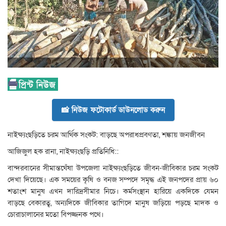
📸 নিউজ ফটোকার্ড ডাউনলোড করুন
নাইক্ষ্যংছড়িতে চরম আর্থিক সংকট: বাড়ছে অপরাধপ্রবণতা, শঙ্কায় জনজীবন
​আজিজুল হক রানা, নাইক্ষ্যংছড়ি প্রতিনিধি::
বান্দরবানের সীমান্তঘেঁষা উপজেলা নাইক্ষ্যংছড়িতে জীবন-জীবিকার চরম সংকট
দেখা দিয়েছে। এক সময়ের কৃষি ও বনজ সম্পদে সমৃদ্ধ এই জনপদের প্রায় ৬০
শতাংশ মানুষ এখন দারিদ্রসীমার নিচে। কর্মসংস্থান হারিয়ে একদিকে যেমন
বাড়ছে বেকারত্ব, অন্যদিকে জীবিকার তাগিদে মানুষ জড়িয়ে পড়ছে মাদক ও
চোরাচালানের মতো বিপজ্জনক পথে।