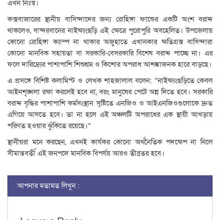
এখন নিঃস্ব।
​কক্সবাজারের স্থানীয় বাসিন্দাদের জন্য রোহিঙ্গা ফান্ডের একটি অংশ বরাদ্দ
থাকলেও, বান্দরবানের নাইক্ষ্যংছড়ি এই ক্ষেত্রে পুরোপুরি অবহেলিত। উপজেলায়
কোনো রোহিঙ্গা ক্যাম্প না থাকার অজুহাতে এখানকার ক্ষতিগ্রস্ত বাসিন্দারা
কোনো মানবিক সহায়তা বা সরকারি-বেসরকারি বিশেষ বরাদ্দ পাচ্ছে না। এর
ফলে দারিদ্র্যের পাশাপাশি শিশুশ্রম ও কিশোর অপরাধ আশঙ্কাজনক হারে বাড়ছে।
​এ প্রসঙ্গে বিশিষ্ট কলামিস্ট ও লেখক শাহজালাল বলেন: “নাইক্ষ্যংছড়িতে কেবল
আইনশৃঙ্খলা রক্ষা করলেই হবে না, বরং মানুষের পেটে অন্ন দিতে হবে। সরকারি
বরাদ্দ বৃদ্ধির পাশাপাশি কর্মসংস্থান সৃষ্টিতে এনজিও ও আইএনজিওগুলোকে দ্রুত
এগিয়ে আসতে হবে। তা না হলে এই অঞ্চলটি অপরাধের এক স্থায়ী আখড়ায়
পরিণত হওয়ার ঝুঁকিতে রয়েছে।”
স্থানীয়রা মনে করছেন, এখনই কার্যকর কোনো অর্থনৈতিক পদক্ষেপ না নিলে
সীমান্তবর্তী এই জনপদে মানবিক বিপর্যয় আরও তীব্রতর হবে।
আপনার মতামত লিখুন :