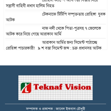
রোহিঙ্গা ক্যাম্পে আধিপত্য বিস্তার নিয়ে
সন্ত্রাসী বাহিনী প্রধান হালিম নিহত
টেকনাফে টিটিপি সম্পৃক্ততায় রোহিঙ্গা যুবক
আটক
নাফ নদী থেকে পিতা-পুত্রসহ ৭ জেলেকে
আটক করে নিয়ে গেছে আরাকান আর্মি
আরাকান আর্মির জন্য সিমেন্ট পাঠাচ্ছে
রোহিঙ্গা পাচারকারী! ৯ শ বস্তা সিমেন্ট জব্দ : চক্র প্রধানসহ আটক
-১৪
টেকনাফে বিদেশি পিস্তল, গুলি উদ্ধার :
কোস্ট গার্ডের জালে ধরা পড়লো ৮ মামলার
আসামি ডন রাসেল
টেকনাফে বিদেশি পিস্তলসহ
মানবপাচারকারীকে আটক
টেকনাফে কালাবদা ও মুর্শেদ ডাকাত
সম্পাদক ও প্রকাশক : জাবেদ ইকবাল চৌধুরী