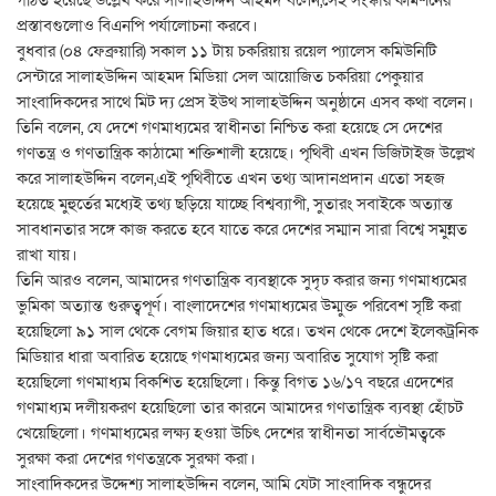
গঠিত হয়েছে উল্লেখ করে সালাহউদ্দিন আহমদ বলেন,সেই সংস্কার কমিশনের
প্রস্তাবগুলোও বিএনপি পর্যালোচনা করবে।
বুধবার (০৪ ফেব্রুয়ারি) সকাল ১১ টায় চকরিয়ায় রয়েল প্যালেস কমিউনিটি
সেন্টারে সালাহউদ্দিন আহমদ মিডিয়া সেল আয়োজিত চকরিয়া পেকুয়ার
সাংবাদিকদের সাথে মিট দ্য প্রেস ইউথ সালাহউদ্দিন অনুষ্ঠানে এসব কথা বলেন।
তিনি বলেন, যে দেশে গণমাধ্যমের স্বাধীনতা নিশ্চিত করা হয়েছে সে দেশের
গণতন্ত্র ও গণতান্ত্রিক কাঠামো শক্তিশালী হয়েছে। পৃথিবী এখন ডিজিটাইজ উল্লেখ
করে সালাহউদ্দিন বলেন,এই পৃথিবীতে এখন তথ্য আদানপ্রদান এতো সহজ
হয়েছে মুহুর্তের মধ্যেই তথ্য ছড়িয়ে যাচ্ছে বিশ্বব্যাপী, সুতারং সবাইকে অত্যান্ত
সাবধানতার সঙ্গে কাজ করতে হবে যাতে করে দেশের সম্মান সারা বিশ্বে সমুন্নত
রাখা যায়।
তিনি আরও বলেন, আমাদের গণতান্ত্রিক ব্যবস্থাকে সুদৃঢ করার জন্য গণমাধ্যমের
ভুমিকা অত্যান্ত গুরুত্বপূর্ণ। বাংলাদেশের গণমাধ্যমের উম্মুক্ত পরিবেশ সৃষ্টি করা
হয়েছিলো ৯১ সাল থেকে বেগম জিয়ার হাত ধরে। তখন থেকে দেশে ইলেকট্রনিক
মিডিয়ার ধারা অবারিত হয়েছে গণমাধ্যমের জন্য অবারিত সুযোগ সৃষ্টি করা
হয়েছিলো গণমাধ্যম বিকশিত হয়েছিলো। কিন্তু বিগত ১৬/১৭ বছরে এদেশের
গণমাধ্যম দলীয়করণ হয়েছিলো তার কারনে আমাদের গণতান্ত্রিক ব্যবস্থা হোঁচট
খেয়েছিলো। গণমাধ্যমের লক্ষ্য হওয়া উচিৎ দেশের স্বাধীনতা সার্বভৌমত্বকে
সুরক্ষা করা দেশের গণতন্ত্রকে সুরক্ষা করা।
সাংবাদিকদের উদ্দেশ্য সালাহউদ্দিন বলেন, আমি যেটা সাংবাদিক বন্ধুদের