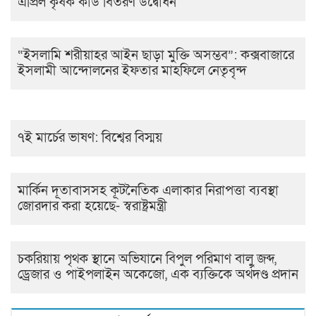
এপ্রিল কৃষক কার্ড বিতরণ উদ্বোধন
“ইসলামি শরীয়াহর আইন ছাড়া মুক্তি অসম্ভব”: কক্সবাজারে
ইসলামী আন্দোলনের ইফতার মাহফিলে নেতৃবৃন্দ
৭ই মার্চের ভাষণ: বিশ্বের বিস্ময়
মার্কিন দূতাবাসসহ কূটনৈতিক এলাকার নিরাপত্তা ব্যবস্থা
জোরদার করা হয়েছে- স্বরাষ্ট্রমন্ত্রী
চকরিয়ায় পৃথক স্থানে অভিযানে বিপুল পরিমাণ বালু জব্দ,
ড্রেজার ও পাইপলাইন অকেজো, এক ব্যক্তিকে অর্থদণ্ড প্রদান