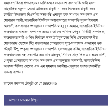
সমাবেশ কিংবা গণমাধ্যমের মালিকদের সমাবেশে বলে থাকি সেটা হলো
সাংবাদিক বন্ধুগণ যেনো মালিকের চাকুরী না করে বিবেকের চাকুরী করে।
চকরিয়া উপজেলা বিএনপির সভাপতি এনামুল হক, সাধারণ সম্পাদক এম
মোবারক আলী, সাংবাদিক ইউনিয়ন কক্সবাজারের সভাপতি নুরুল ইসলাম
হেলালী, কক্সবাজার প্রেসক্লাবের সভাপতি মাহবুবুর রহমান, সাংবাদিক ইউনিয়ন
কক্সবাজার সাধারণ সম্পাদক এসএম জাফর, পাক্ষিক পেকুয়া নির্বাহী সম্পাদক,
কক্সবাজার নারী ও শিশু নির্যাতন দমন ট্রাইবুনালের পিপি এডভোকেট মীর
মোশাররফ হোসেন টিটু, কক্সবাজার প্রেসক্লাবের যুগ্ম-সম্পাদক একরামুল হক
চৌধুরী টিপু, পেকুয়া প্রেসক্লাবের সভাপতি ছফওয়ানুল করিম, সাংবাদিক ইউনিয়ন
কক্সবাজারের সহ-সভাপতি এম আর মাহবুব, সিনিয়র সাংবাদিক এম ওমর আলী,
পেকুয়া প্রেসক্লাবের সাধারণ সম্পাদক এম আব্দুল্লাহ আনসারী, সালাহউদ্দিন
আহমদ মিডিয়া সেলের এফ এম সুমনসহ চকরিয়া-পেকুয়ার গণমাধ্যমকর্মীরা
বক্তব্য রাখেন।
—–
জাবেদ ইকবাল চৌধুরী-01716890445
আপনার মতামত লিখুন :